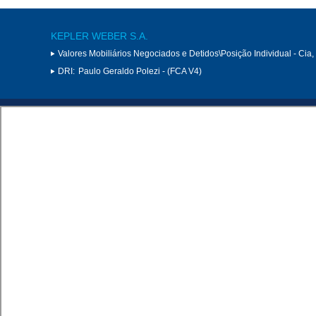
KEPLER WEBER S.A.
Valores Mobiliários Negociados e Detidos\Posição Individual - Cia
DRI:
Paulo Geraldo Polezi - (FCA V4)