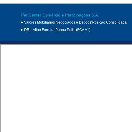
Pet Center Comércio e Participações S.A.
Valores Mobiliários Negociados e Detidos\Posição Consolidada
DRI:
Aline Ferreira Penna Peli - (FCA V1)