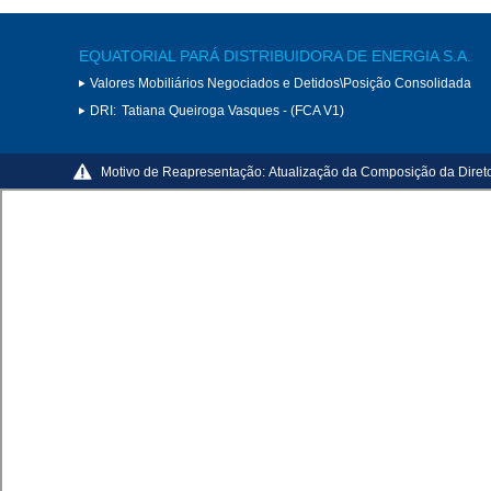
EQUATORIAL PARÁ DISTRIBUIDORA DE ENERGIA S.A.
Valores Mobiliários Negociados e Detidos\Posição Consolidada
DRI:
Tatiana Queiroga Vasques - (FCA V1)
Motivo de Reapresentação:
Atualização da Composição da Direto