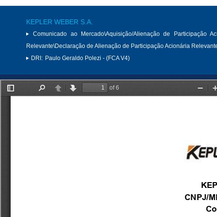
KEPLER WEBER S.A.
Comunicado ao Mercado\Aquisição/Alienação de Participação Aci
Relevante\Declaração de Alienação de Participação Acionária Relevant
DRI:
Paulo Geraldo Polezi - (FCA V4)