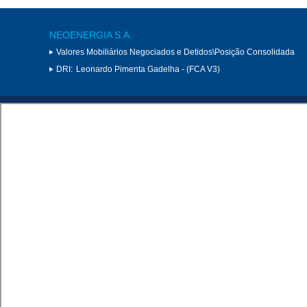
NEOENERGIA S.A.
Valores Mobiliários Negociados e Detidos\Posição Consolidada
DRI:
Leonardo Pimenta Gadelha - (FCA V3)