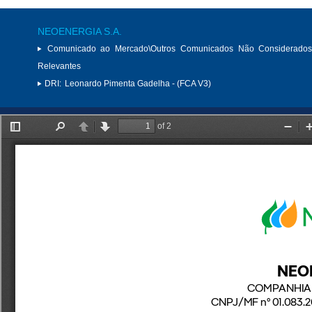
NEOENERGIA S.A.
Comunicado ao Mercado\Outros Comunicados Não Considerados
Relevantes
DRI:
Leonardo Pimenta Gadelha - (FCA V3)