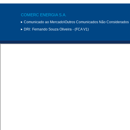
COMERC ENERGIA S.A.
Comunicado ao Mercado\Outros Comunicados Não Considerados 
DRI:
Fernando Souza Oliveira - (FCA V1)