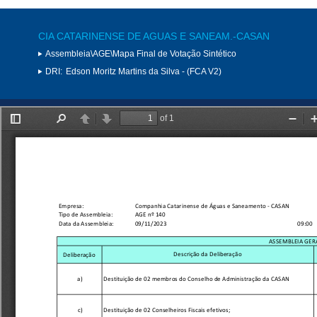
CIA CATARINENSE DE AGUAS E SANEAM.-CASAN
Assembleia\AGE\Mapa Final de Votação Sintético
DRI:
Edson Moritz Martins da Silva - (FCA V2)