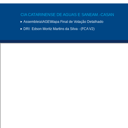
CIA CATARINENSE DE AGUAS E SANEAM.-CASAN
Assembleia\AGE\Mapa Final de Votação Detalhado
DRI:
Edson Moritz Martins da Silva - (FCA V2)