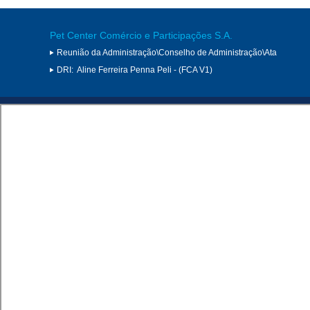
Pet Center Comércio e Participações S.A.
Reunião da Administração\Conselho de Administração\Ata
DRI:
Aline Ferreira Penna Peli - (FCA V1)