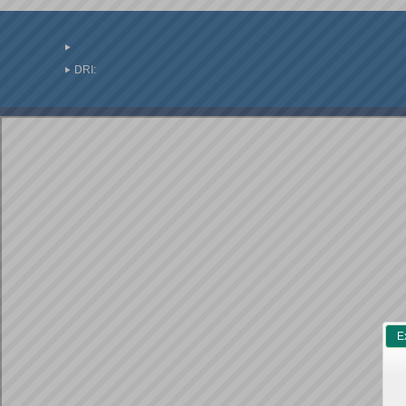
DRI:
E