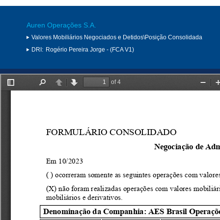
Auren Operações S.A.
Valores Mobiliários Negociados e Detidos\Posição Consolidada
DRI:
Rogério Pereira Jorge - (FCA V1)