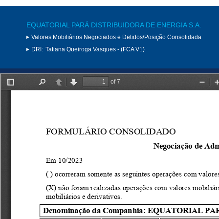
EQUATORIAL PARÁ DISTRIBUIDORA DE ENERGIA S.A.
Valores Mobiliários Negociados e Detidos\Posição Consolidada
DRI:
Tatiana Queiroga Vasques - (FCA V1)