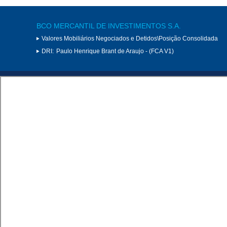
BCO MERCANTIL DE INVESTIMENTOS S.A.
Valores Mobiliários Negociados e Detidos\Posição Consolidada
DRI:
Paulo Henrique Brant de Araujo - (FCA V1)