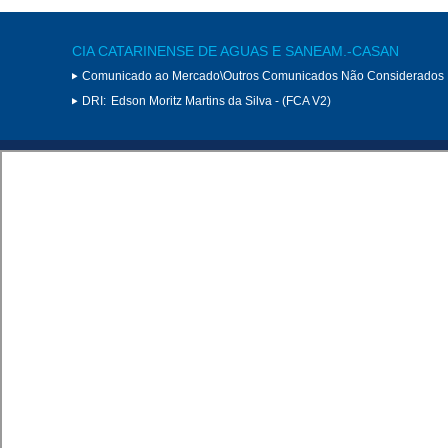
CIA CATARINENSE DE AGUAS E SANEAM.-CASAN
Comunicado ao Mercado\Outros Comunicados Não Considerados 
DRI:
Edson Moritz Martins da Silva - (FCA V2)