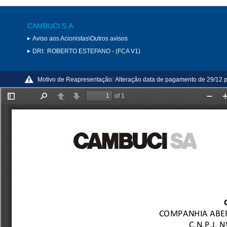
CAMBUCI S.A.
Aviso aos Acionistas\Outros avisos
DRI:
ROBERTO ESTEFANO - (FCA V1)
Motivo de Reapresentação:
Alteração data de pagamento de 29/12 p