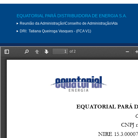
EQUATORIAL PARÁ DISTRIBUIDORA DE ENERGIA S.A.
Reunião da Administração\Conselho de Administração\Ata
DRI:
Tatiana Queiroga Vasques - (FCA V1)