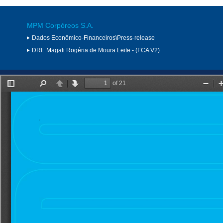
MPM Corpóreos S.A.
Dados Econômico-Financeiros\Press-release
DRI:
Magali Rogéria de Moura Leite - (FCA V2)