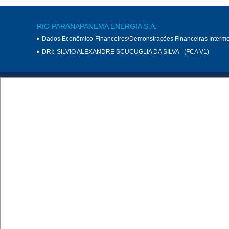
RIO PARANAPANEMA ENERGIA S.A.
Dados Econômico-Financeiros\Demonstrações Financeiras Interme
DRI:
SILVIO ALEXANDRE SCUCUGLIA DA SILVA - (FCA V1)