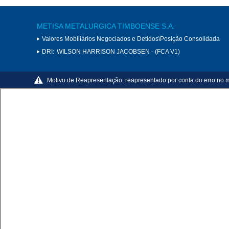
METISA METALURGICA TIMBOENSE S.A.
Valores Mobiliários Negociados e Detidos\Posição Consolidada
DRI:
WILSON HARRISON JACOBSEN - (FCA V1)
Motivo de Reapresentação:
reapresentado por conta do erro no m