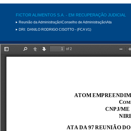
FICTOR ALIMENTOS S.A. - EM RECUPERAÇÃO JUDICIAL
Reunião da Administração\Conselho de Administração\Ata
DRI:
DANILO RODRIGO CISOTTO - (FCA V1)