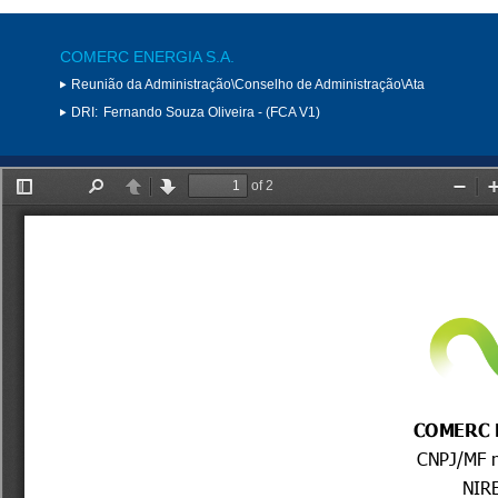
COMERC ENERGIA S.A.
Reunião da Administração\Conselho de Administração\Ata
DRI:
Fernando Souza Oliveira - (FCA V1)