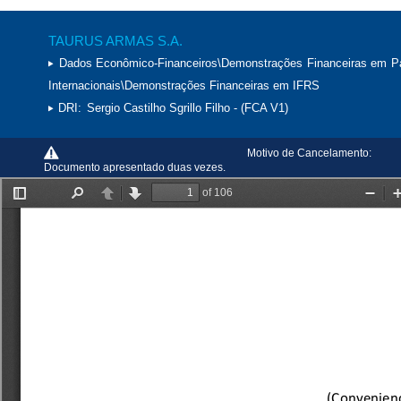
TAURUS ARMAS S.A.
Dados Econômico-Financeiros\Demonstrações Financeiras em P
Internacionais\Demonstrações Financeiras em IFRS
DRI:
Sergio Castilho Sgrillo Filho - (FCA V1)
Motivo de Cancelamento:
Documento apresentado duas vezes.