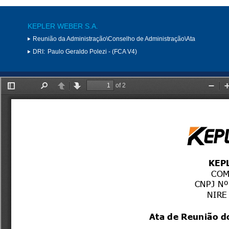
KEPLER WEBER S.A.
Reunião da Administração\Conselho de Administração\Ata
DRI:
Paulo Geraldo Polezi - (FCA V4)