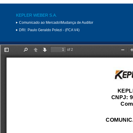
KEPLER WEBER S.A.
Comunicado ao Mercado\Mudança de Auditor
DRI:
Paulo Geraldo Polezi - (FCA V4)