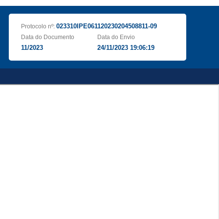
023310IPE061120230204508811-09
Protocolo nº:
Data do Documento
Data do Envio
11/2023
24/11/2023 19:06:19