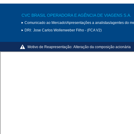
CVC BRASIL OPERADORA E AGÊNCIA DE VIAGENS S.A.
Comunicado ao Mercado\Apresentações a analistas/agentes do m
DRI:
Jose Carlos Wollenweber Filho - (FCA V2)
Motivo de Reapresentação:
Alteração da composição acionária