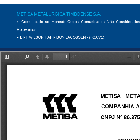
METISA METALURGICA TIMBOENSE S.A.
Comunicado ao Mercado\Outros Comunicados Não Considerados
Relevantes
DRI:
WILSON HARRISON JACOBSEN - (FCA V1)