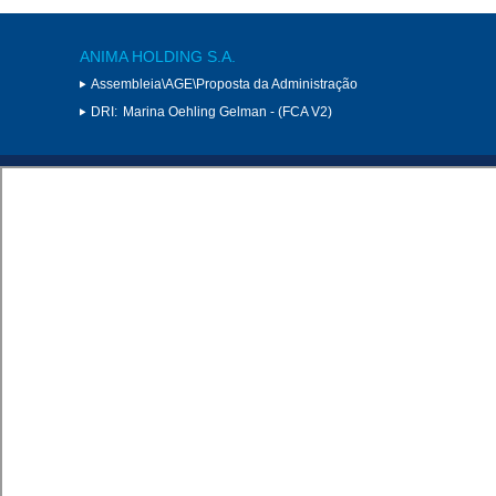
ANIMA HOLDING S.A.
Assembleia\AGE\Proposta da Administração
DRI:
Marina Oehling Gelman - (FCA V2)