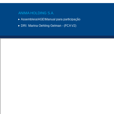
ANIMA HOLDING S.A.
Assembleia\AGE\Manual para participação
DRI:
Marina Oehling Gelman - (FCA V2)