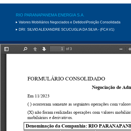
RIO PARANAPANEMA ENERGIA S.A.
Valores Mobiliários Negociados e Detidos\Posição Consolidada
DRI:
SILVIO ALEXANDRE SCUCUGLIA DA SILVA - (FCA V1)