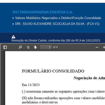
RIO PARANAPANEMA ENERGIA S.A.
Valores Mobiliários Negociados e Detidos\Posição Consolidada
DRI:
SILVIO ALEXANDRE SCUCUGLIA DA SILVA - (FCA V1)
Remoção do Diretor Calisto, conforme Ata 280 da RCA de 10/11/2023.