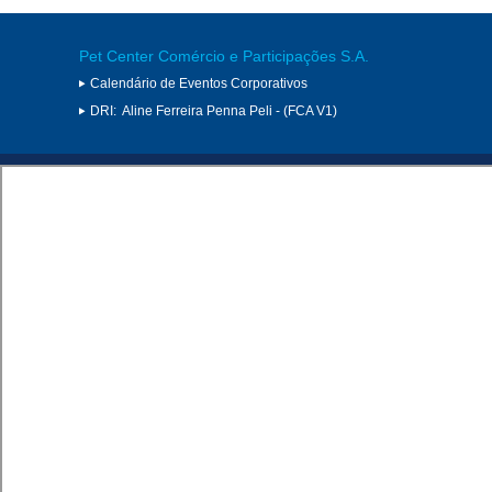
Pet Center Comércio e Participações S.A.
Calendário de Eventos Corporativos
DRI:
Aline Ferreira Penna Peli - (FCA V1)