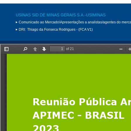
USINAS SID DE MINAS GERAIS S.A.-USIMINAS
Comunicado ao Mercado\Apresentações a analistas/agentes do merc
DRI:
Thiago da Fonseca Rodrigues - (FCA V1)