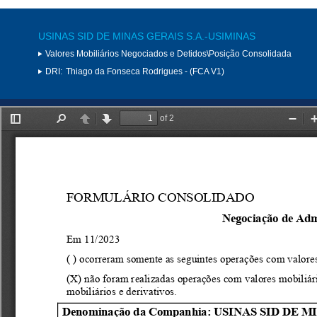
USINAS SID DE MINAS GERAIS S.A.-USIMINAS
Valores Mobiliários Negociados e Detidos\Posição Consolidada
DRI:
Thiago da Fonseca Rodrigues - (FCA V1)