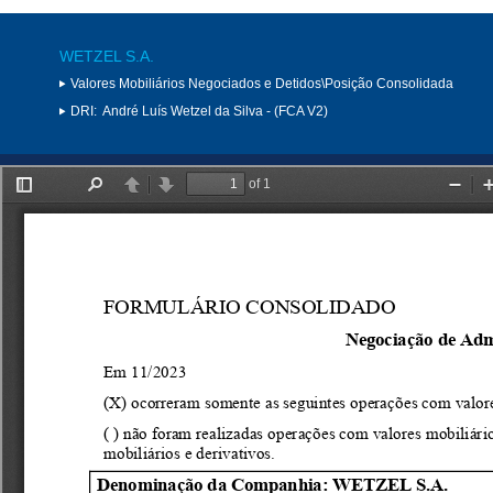
WETZEL S.A.
Valores Mobiliários Negociados e Detidos\Posição Consolidada
DRI:
André Luís Wetzel da Silva - (FCA V2)