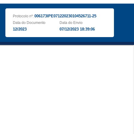
006173IPE071220230104526711-25
Protocolo nº:
Data do Documento
Data do Envio
12/2023
07/12/2023 18:39:06