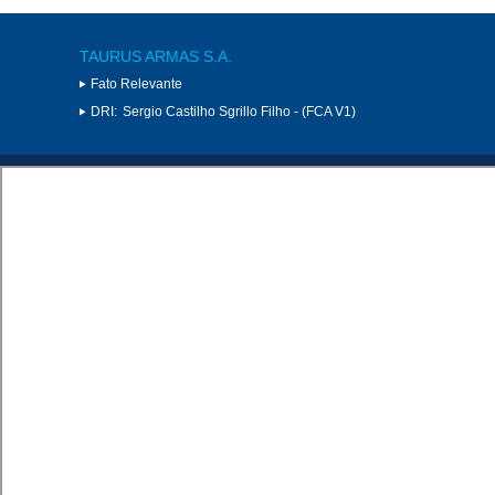
TAURUS ARMAS S.A.
Fato Relevante
DRI:
Sergio Castilho Sgrillo Filho - (FCA V1)