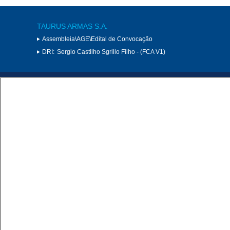
TAURUS ARMAS S.A.
Assembleia\AGE\Edital de Convocação
DRI:
Sergio Castilho Sgrillo Filho - (FCA V1)