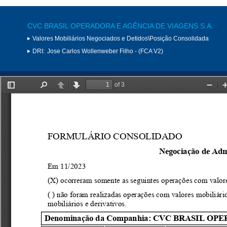
CVC BRASIL OPERADORA E AGÊNCIA DE VIAGENS S.A.
Valores Mobiliários Negociados e Detidos\Posição Consolidada
DRI:
Jose Carlos Wollenweber Filho - (FCA V2)