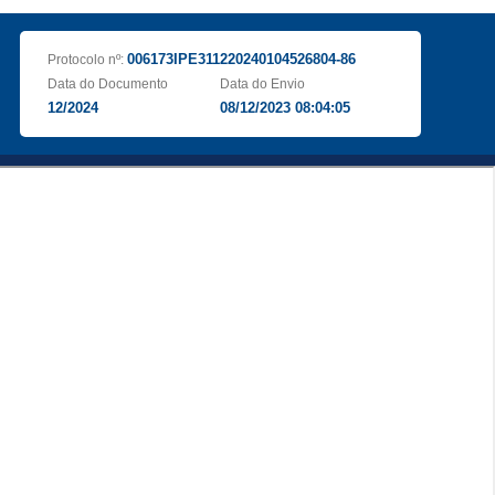
006173IPE311220240104526804-86
Protocolo nº:
Data do Documento
Data do Envio
12/2024
08/12/2023 08:04:05