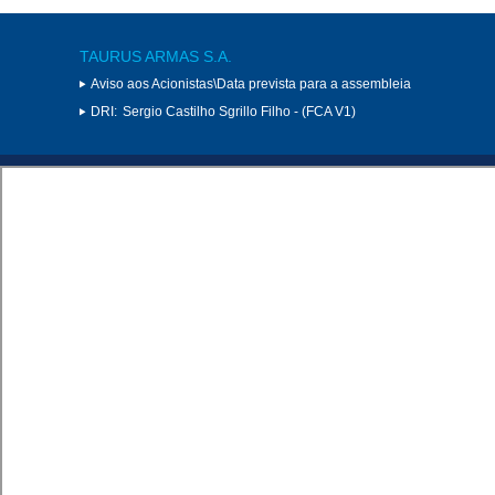
TAURUS ARMAS S.A.
Aviso aos Acionistas\Data prevista para a assembleia
DRI:
Sergio Castilho Sgrillo Filho - (FCA V1)