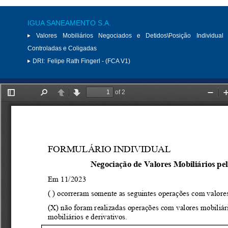
IGUA SANEAMENTO S.A.
Valores Mobiliários Negociados e Detidos\Posição Individual 
Controladas e Coligadas
DRI:
Felipe Rath Fingerl - (FCA V1)