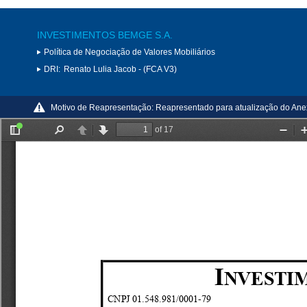
INVESTIMENTOS BEMGE S.A.
Política de Negociação de Valores Mobiliários
DRI:
Renato Lulia Jacob - (FCA V3)
Motivo de Reapresentação:
Reapresentado para atualização do Ane