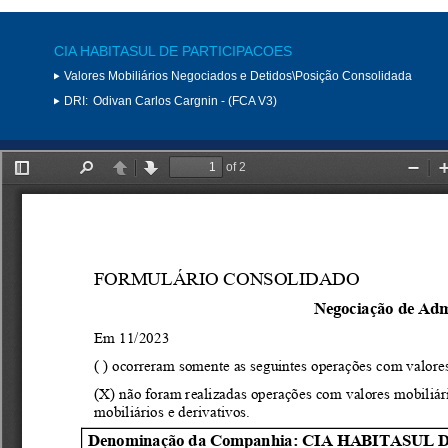
CIA HABITASUL DE PARTICIPACOES
Valores Mobiliários Negociados e Detidos\Posição Consolidada
DRI:
Odivan Carlos Cargnin - (FCA V3)