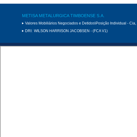
METISA METALURGICA TIMBOENSE S.A.
Valores Mobiliários Negociados e Detidos\Posição Individual - Cia
DRI:
WILSON HARRISON JACOBSEN - (FCA V1)