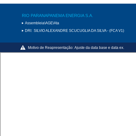
RIO PARANAPANEMA ENERGIA S.A.
Assembleia\AGE\Ata
DRI:
SILVIO ALEXANDRE SCUCUGLIA DA SILVA - (FCA V1)
Motivo de Reapresentação:
Ajuste da data base e data ex.