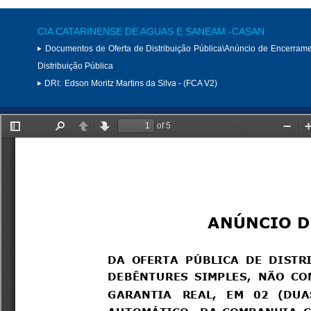
CIA CATARINENSE DE AGUAS E SANEAM.-CASAN
Documentos de Oferta de Distribuição Pública\Anúncio de Encerram
Distribuição Pública
DRI:
Edson Moritz Martins da Silva - (FCA V2)