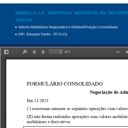
BARDELLA S.A. INDUSTRIAS MECANICAS EM RECUPE
JUDICIAL
Valores Mobiliários Negociados e Detidos\Posição Consolidada
DRI:
Eduardo Fantin - (FCA V1)