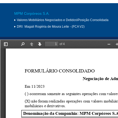
MPM Corpóreos S.A.
Valores Mobiliários Negociados e Detidos\Posição Consolidada
DRI:
Magali Rogéria de Moura Leite - (FCA V2)