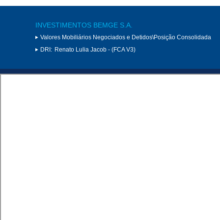
INVESTIMENTOS BEMGE S.A.
Valores Mobiliários Negociados e Detidos\Posição Consolidada
DRI:
Renato Lulia Jacob - (FCA V3)