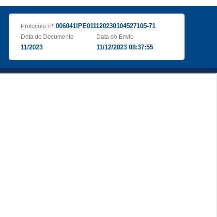
006041IPE011120230104527105-71
Protocolo nº:
Data do Documento
Data do Envio
11/2023
11/12/2023 08:37:55