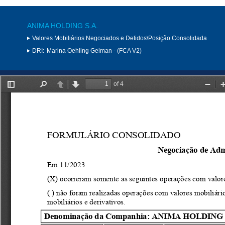
ANIMA HOLDING S.A.
Valores Mobiliários Negociados e Detidos\Posição Consolidada
DRI:
Marina Oehling Gelman - (FCA V2)